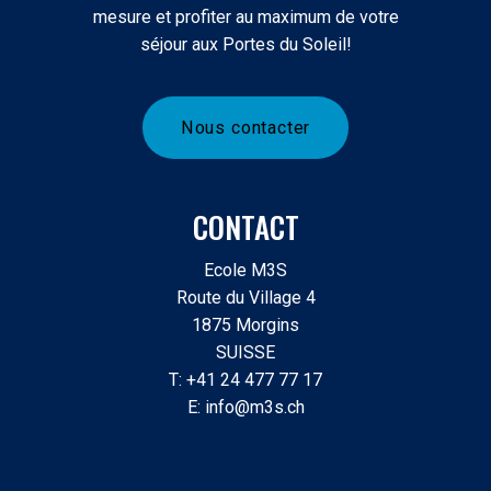
mesure et profiter au maximum de votre
séjour aux Portes du Soleil!
N
o
u
s
c
o
n
t
a
c
t
e
r
CONTACT
Ecole M3S
Route du Village 4
1875 Morgins
SUISSE
T: +41 24 477 77 17
E: info@m3s.ch