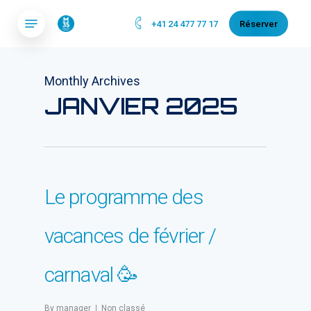
Skip
Menu
+41 24 477 77 17
Réserver
to
main
content
Monthly Archives
JANVIER 2025
Le programme des
vacances de février /
carnaval 🥳
By
manager
Non classé