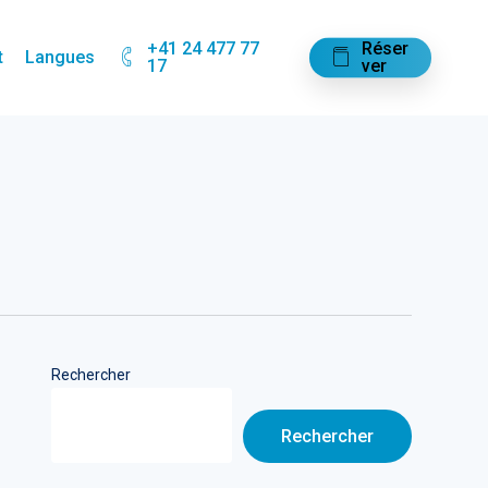
+41 24 477 77
R
é
s
e
r
t
Langues
17
v
e
r
Rechercher
Rechercher