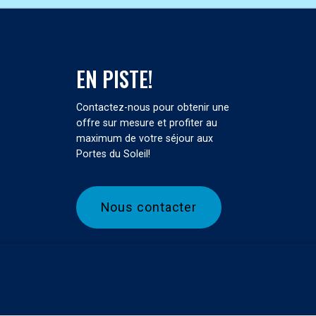
EN PISTE!
Contactez-nous pour obtenir une
offre sur mesure et profiter au
maximum de votre séjour aux
Portes du Soleil!
N
o
u
s
c
o
n
t
a
c
t
e
r
Consultez nos conditions générales de vente ici.