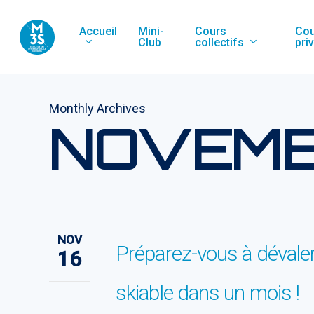
Skip
to
Accueil
Cours
Cou
Mini-
collectifs
pri
Club
main
content
Monthly Archives
NOVEMB
NOV
Préparez-vous à dévaler
16
skiable dans un mois !