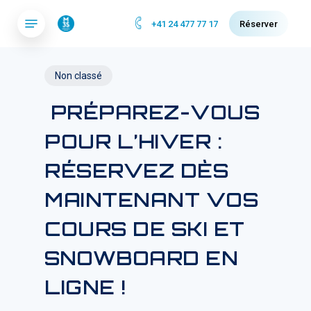
Skip
Menu
+41 24 477 77 17
Réserver
to
main
content
Non classé
PRÉPAREZ-VOUS
POUR L’HIVER :
RÉSERVEZ DÈS
MAINTENANT VOS
COURS DE SKI ET
SNOWBOARD EN
LIGNE !