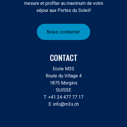
mesure et profiter au maximum de votre
séjour aux Portes du Soleil!
N
o
u
s
c
o
n
t
a
c
t
e
r
CONTACT
Ecole M3S
Route du Village 4
1875 Morgins
SUISSE
T: +41 24 477 77 17
E: info@m3s.ch