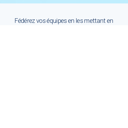
Fédérez vos équipes en les mettant en
compétition dans un esprit ludique et
sportif avec
!